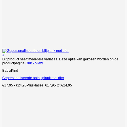
+
Dit product heeft meerdere variaties. Deze optie kan gekozen worden op de
productpagina
Quick View
Baby/Kind
Gepersonaliseerde ontbijtplank met dier
€
17,95
-
€
24,95
Prijsklasse: €17,95 tot €24,95