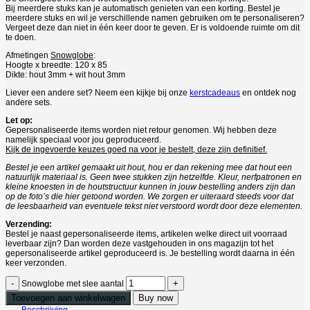
Bij meerdere stuks kan je automatisch genieten van een korting. Bestel je
meerdere stuks en wil je verschillende namen gebruiken om te personaliseren?
Vergeet deze dan niet in één keer door te geven. Er is voldoende ruimte om dit
te doen.
Afmetingen
Snowglobe
:
Hoogte x breedte: 120 x 85
Dikte: hout 3mm + wit hout 3mm
Liever een andere set? Neem een kijkje bij onze
kerstcadeaus
en ontdek nog
andere sets.
Let op:
Gepersonaliseerde items worden niet retour genomen. Wij hebben deze
namelijk speciaal voor jou geproduceerd.
Kijk de ingevoerde keuzes goed na voor je bestelt, deze zijn definitief.
Bestel je een artikel gemaakt uit hout, hou er dan rekening mee dat hout een
natuurlijk materiaal is. Geen twee stukken zijn hetzelfde. Kleur, nerfpatronen en
kleine knoesten in de houtstructuur kunnen in jouw bestelling anders zijn dan
op de foto’s die hier getoond worden. We zorgen er uiteraard steeds voor dat
de leesbaarheid van eventuele tekst niet verstoord wordt door deze elementen.
Verzending:
Bestel je naast gepersonaliseerde items, artikelen welke direct uit voorraad
leverbaar zijn? Dan worden deze vastgehouden in ons magazijn tot het
gepersonaliseerde artikel geproduceerd is. Je bestelling wordt daarna in één
keer verzonden.
Snowglobe met slee aantal
Toevoegen aan winkelwagen
Buy now