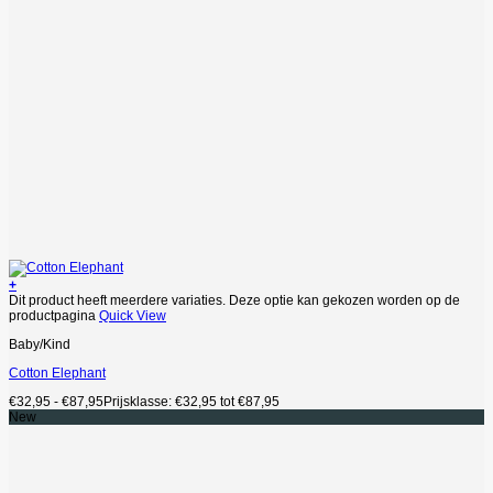
+
Dit product heeft meerdere variaties. Deze optie kan gekozen worden op de
productpagina
Quick View
Baby/Kind
Cotton Elephant
€
32,95
-
€
87,95
Prijsklasse: €32,95 tot €87,95
New