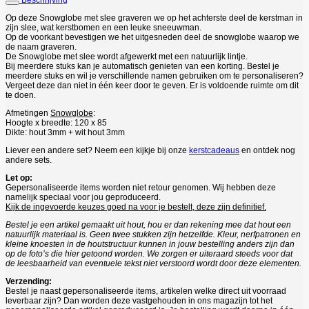
Beschrijving
Op deze Snowglobe met slee graveren we op het achterste deel de kerstman in
zijn slee, wat kerstbomen en een leuke sneeuwman.
Op de voorkant bevestigen we het uitgesneden deel de snowglobe waarop we
de naam graveren.
De Snowglobe met slee wordt afgewerkt met een natuurlijk lintje.
Bij meerdere stuks kan je automatisch genieten van een korting. Bestel je
meerdere stuks en wil je verschillende namen gebruiken om te personaliseren?
Vergeet deze dan niet in één keer door te geven. Er is voldoende ruimte om dit
te doen.
Afmetingen
Snowglobe
:
Hoogte x breedte: 120 x 85
Dikte: hout 3mm + wit hout 3mm
Liever een andere set? Neem een kijkje bij onze
kerstcadeaus
en ontdek nog
andere sets.
Let op:
Gepersonaliseerde items worden niet retour genomen. Wij hebben deze
namelijk speciaal voor jou geproduceerd.
Kijk de ingevoerde keuzes goed na voor je bestelt, deze zijn definitief.
Bestel je een artikel gemaakt uit hout, hou er dan rekening mee dat hout een
natuurlijk materiaal is. Geen twee stukken zijn hetzelfde. Kleur, nerfpatronen en
kleine knoesten in de houtstructuur kunnen in jouw bestelling anders zijn dan
op de foto’s die hier getoond worden. We zorgen er uiteraard steeds voor dat
de leesbaarheid van eventuele tekst niet verstoord wordt door deze elementen.
Verzending:
Bestel je naast gepersonaliseerde items, artikelen welke direct uit voorraad
leverbaar zijn? Dan worden deze vastgehouden in ons magazijn tot het