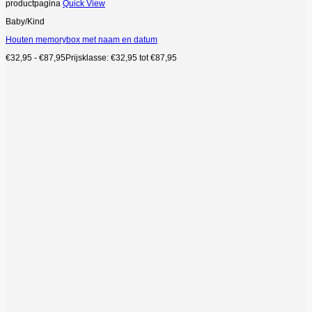
productpagina
Quick View
Baby/Kind
Houten memorybox met naam en datum
€
32,95
-
€
87,95
Prijsklasse: €32,95 tot €87,95