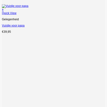
+
Quick View
Gelegenheid
Vuistje voor papa
€
39,95