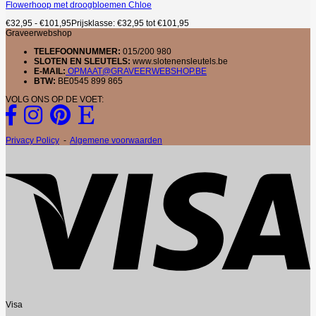
Flowerhoop met droogbloemen Chloe
€
32,95
-
€
101,95
Prijsklasse: €32,95 tot €101,95
Graveerwebshop
TELEFOONNUMMER:
015/200 980
SLOTEN EN SLEUTELS:
www.slotenensleutels.be
E-MAIL:
OPMAAT@GRAVEERWEBSHOP.BE
BTW:
BE0545 899 865
VOLG ONS OP DE VOET:
Privacy Policy
-
Algemene voorwaarden
Visa