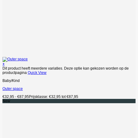
+
Dit product heeft meerdere variaties. Deze optie kan gekozen worden op de
productpagina
Quick View
Baby/Kind
Outer space
€
32,95
-
€
87,95
Prijsklasse: €32,95 tot €87,95
New