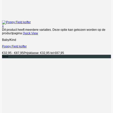
+
Dit product heeft meerdere variaties. Deze optie kan gekozen worden op de
productpagina
Quick View
Baby/Kind
Poppy Field koffer
€
32,95
-
€
87,95
Prijsklasse: €32,95 tot €87,95
New