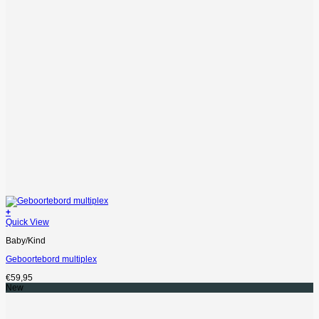
+
Quick View
Baby/Kind
Geboortebord multiplex
€
59,95
New