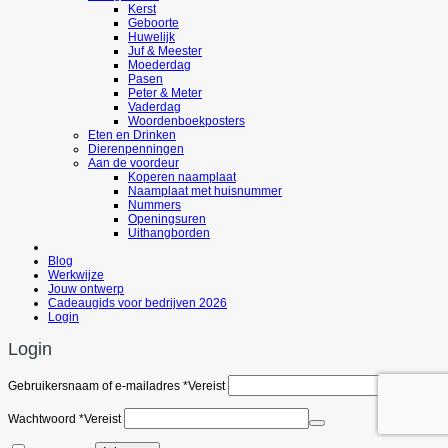
Kerst
Geboorte
Huwelijk
Juf & Meester
Moederdag
Pasen
Peter & Meter
Vaderdag
Woordenboekposters
Eten en Drinken
Dierenpenningen
Aan de voordeur
Koperen naamplaat
Naamplaat met huisnummer
Nummers
Openingsuren
Uithangborden
Blog
Werkwijze
Jouw ontwerp
Cadeaugids voor bedrijven 2026
Login
Login
Gebruikersnaam of e-mailadres
*
Vereist
Wachtwoord
*
Vereist