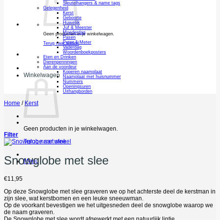
Sleutelhangers & name tags
Gelegenheid
Kerst
Geboorte
Huwelijk
Juf & Meester
Moederdag
Geen producten in je winkelwagen.
Pasen
Peter & Meter
Terug naar winkel
Vaderdag
Woordenboekposters
Eten en Drinken
Dierenpenningen
Aan de voordeur
Koperen naamplaat
Winkelwagen
Naamplaat met huisnummer
Nummers
Openingsuren
Uithangborden
Home
/
Kerst
Geen producten in je winkelwagen.
Filter
Terug naar winkel
Snowglobe met slee
Menu
€
11,95
Op deze Snowglobe met slee graveren we op het achterste deel de kerstman in
zijn slee, wat kerstbomen en een leuke sneeuwman.
Op de voorkant bevestigen we het uitgesneden deel de snowglobe waarop we
de naam graveren.
De Snowglobe met slee wordt afgewerkt met een natuurlijk lintje.