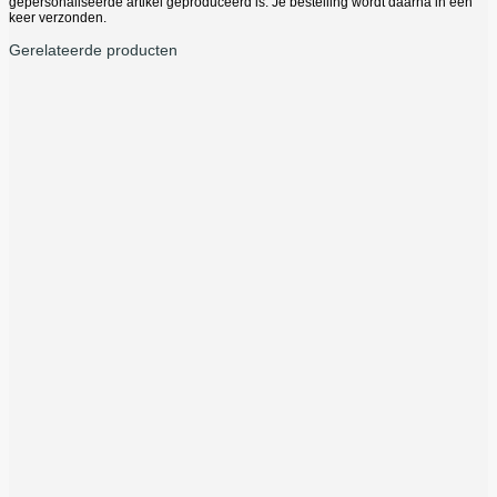
gepersonaliseerde artikel geproduceerd is. Je bestelling wordt daarna in één
keer verzonden.
Gerelateerde producten