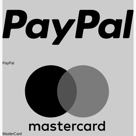
PayPal
MasterCard