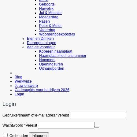
Geboorte
Huwelijk
Juf & Meester
Moederdag
Pasen
Peter & Meter
Vaderdag
Woordenboekposters
Eten en Drinken
Dierenpenningen
Aan de voordeur
Koperen naamplaat
Naamplaat met huisnummer
Nummers
Openingsuren
Uithangborden
Blog
Werkwijze
Jouw ontwerp
Cadeaugids voor bedrijven 2026
Login
Login
Gebruikersnaam of e-mailadres
*
Vereist
Wachtwoord
*
Vereist
Inloggen
Onthouden