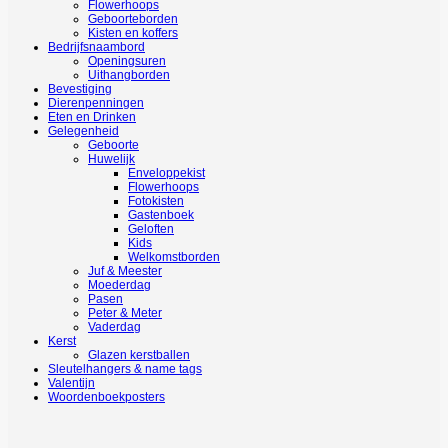
Flowerhoops
Geboorteborden
Kisten en koffers
Bedrijfsnaambord
Openingsuren
Uithangborden
Bevestiging
Dierenpenningen
Eten en Drinken
Gelegenheid
Geboorte
Huwelijk
Enveloppekist
Flowerhoops
Fotokisten
Gastenboek
Geloften
Kids
Welkomstborden
Juf & Meester
Moederdag
Pasen
Peter & Meter
Vaderdag
Kerst
Glazen kerstballen
Sleutelhangers & name tags
Valentijn
Woordenboekposters