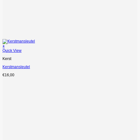
+
Quick View
Kerst
Kerstmansleutel
€
16,00