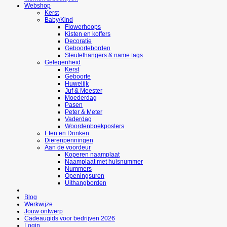
Webshop
Kerst
Baby/Kind
Flowerhoops
Kisten en koffers
Decoratie
Geboorteborden
Sleutelhangers & name tags
Gelegenheid
Kerst
Geboorte
Huwelijk
Juf & Meester
Moederdag
Pasen
Peter & Meter
Vaderdag
Woordenboekposters
Eten en Drinken
Dierenpenningen
Aan de voordeur
Koperen naamplaat
Naamplaat met huisnummer
Nummers
Openingsuren
Uithangborden
Blog
Werkwijze
Jouw ontwerp
Cadeaugids voor bedrijven 2026
Login