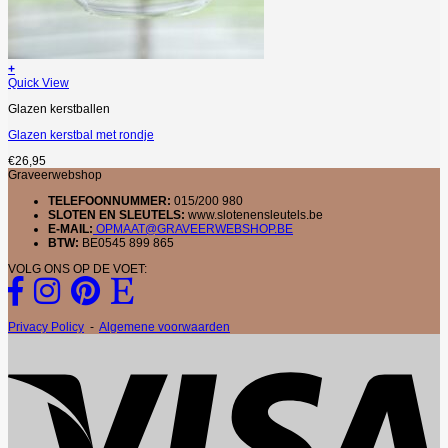
+
Quick View
Glazen kerstballen
Glazen kerstbal met rondje
€
26,95
Graveerwebshop
TELEFOONNUMMER:
015/200 980
SLOTEN EN SLEUTELS:
www.slotenensleutels.be
E-MAIL:
OPMAAT@GRAVEERWEBSHOP.BE
BTW:
BE0545 899 865
VOLG ONS OP DE VOET:
Privacy Policy
-
Algemene voorwaarden