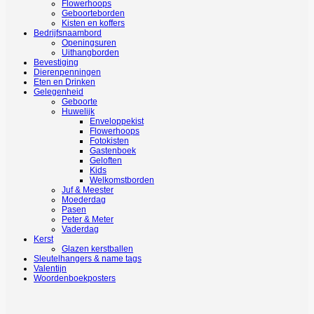
Flowerhoops
Geboorteborden
Kisten en koffers
Bedrijfsnaambord
Openingsuren
Uithangborden
Bevestiging
Dierenpenningen
Eten en Drinken
Gelegenheid
Geboorte
Huwelijk
Enveloppekist
Flowerhoops
Fotokisten
Gastenboek
Geloften
Kids
Welkomstborden
Juf & Meester
Moederdag
Pasen
Peter & Meter
Vaderdag
Kerst
Glazen kerstballen
Sleutelhangers & name tags
Valentijn
Woordenboekposters